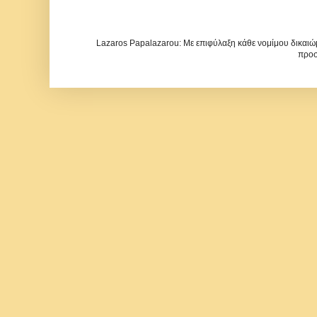
Lazaros Papalazarou: Με επιφύλαξη κάθε νομίμου δικαιώμ
προσ