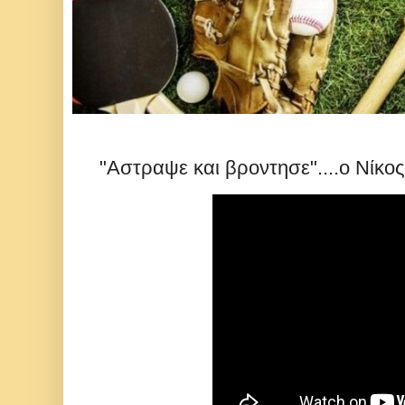
"Αστραψε και βροντησε"....ο Νίκο